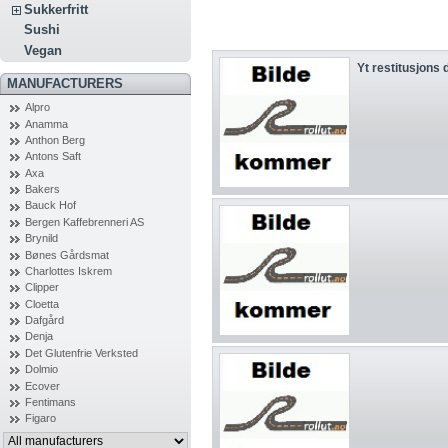
Sukkerfritt
Sushi
Vegan
Yt restitusjons 
MANUFACTURERS
Alpro
Anamma
Anthon Berg
Antons Saft
Axa
Bakers
Bauck Hof
Bergen Kaffebrenneri AS
Brynild
Bønes Gårdsmat
Charlottes Iskrem
Clipper
Cloetta
Dafgård
Denja
Det Glutenfrie Verksted
Dolmio
Ecover
Fentimans
Figaro