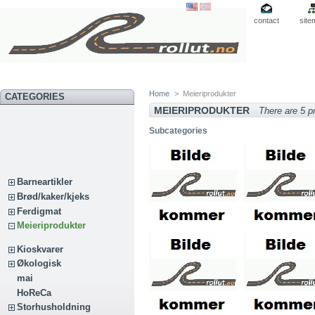
contact
site
Home
>
Meieriprodukter
CATEGORIES
MEIERIPRODUKTER
There are 5 p
Subcategories
Barneartikler
Brød/kaker/kjeks
Ferdigmat
Meieriprodukter
Kioskvarer
Økologisk
mai
HoReCa
Storhusholdning