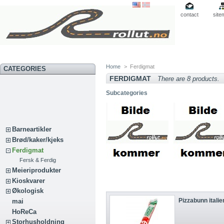
contact
site
Home
>
Ferdigmat
CATEGORIES
FERDIGMAT
There are 8 products.
Subcategories
Barneartikler
Brød/kaker/kjeks
Ferdigmat
Fersk & Ferdig
Meieriprodukter
Kioskvarer
Økologisk
Pizzabunn itali
mai
HoReCa
Storhusholdning