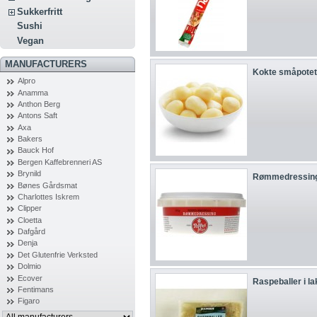
Sukkerfritt
Sushi
Vegan
MANUFACTURERS
Kokte småpotete
Alpro
Anamma
Anthon Berg
Antons Saft
Axa
Bakers
Bauck Hof
Bergen Kaffebrenneri AS
Brynild
Rømmedressing
Bønes Gårdsmat
Charlottes Iskrem
Clipper
Cloetta
Dafgård
Denja
Det Glutenfrie Verksted
Dolmio
Ecover
Raspeballer i l
Fentimans
Figaro