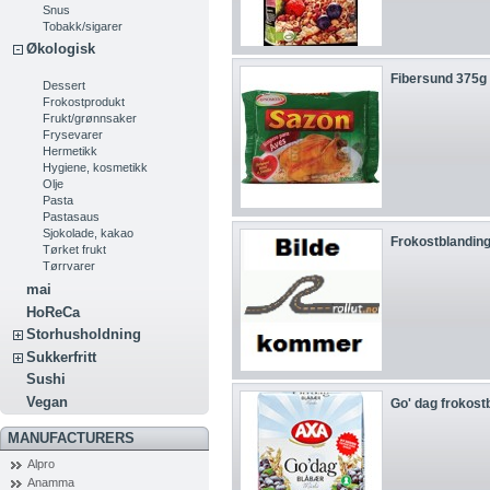
Snus
Tobakk/sigarer
Økologisk
Fibersund 375g
Dessert
Frokostprodukt
Frukt/grønnsaker
Frysevarer
Hermetikk
Hygiene, kosmetikk
Olje
Pasta
Pastasaus
Sjokolade, kakao
Frokostblanding 
Tørket frukt
Tørrvarer
mai
HoReCa
Storhusholdning
Sukkerfritt
Sushi
Vegan
Go' dag frokostb
MANUFACTURERS
Alpro
Anamma