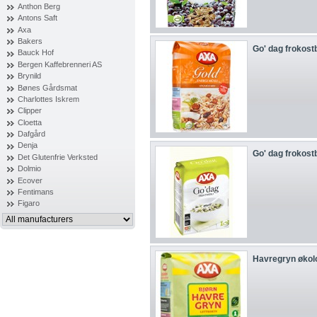
Anthon Berg
Antons Saft
Axa
Bakers
Go' dag frokostb
Bauck Hof
Bergen Kaffebrenneri AS
Brynild
Bønes Gårdsmat
Charlottes Iskrem
Clipper
Cloetta
Dafgård
Denja
Go' dag frokostb
Det Glutenfrie Verksted
Dolmio
Ecover
Fentimans
Figaro
Havregryn økol