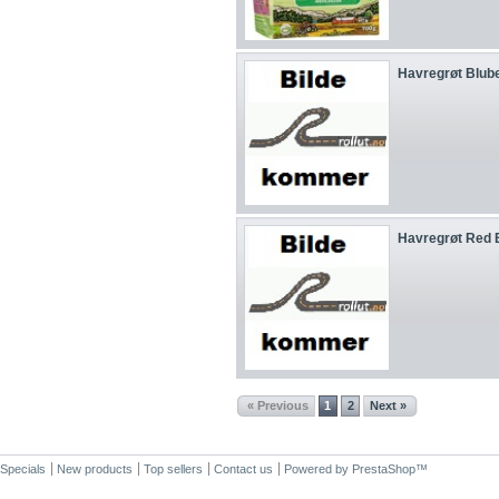
Havregrøt Bluber
Havregrøt Red 
« Previous
1
2
Next »
Specials
New products
Top sellers
Contact us
Powered by
PrestaShop
™