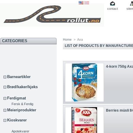
contact
site
Home
>
Axa
CATEGORIES
LIST OF PRODUCTS BY MANUFACTURE
4-korn 750g Ax
Barneartikler
Brød/kaker/kjeks
Ferdigmat
Fersk & Ferdig
Meieriprodukter
Berries müsli 8
Kioskvarer
Apotekvarer