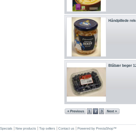
Håndpillede reke
Blåbær beger 1
« Previous
1
2
3
Next »
Specials
New products
Top sellers
Contact us
Powered by
PrestaShop
™