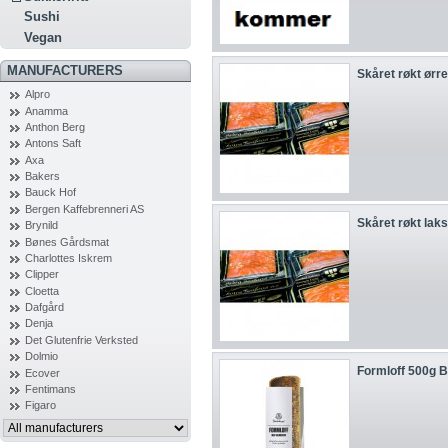
Sushi
Vegan
MANUFACTURERS
Skåret røkt ørre
Alpro
Anamma
Anthon Berg
Antons Saft
Axa
Bakers
Bauck Hof
Bergen Kaffebrenneri AS
Skåret røkt lak
Brynild
Bønes Gårdsmat
Charlottes Iskrem
Clipper
Cloetta
Dafgård
Denja
Det Glutenfrie Verksted
Dolmio
Formloff 500g 
Ecover
Fentimans
Figaro