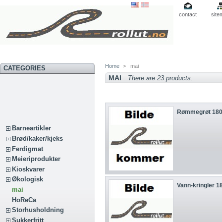
contact
site
Home
>
mai
CATEGORIES
MAI
There are 23 products.
Rømmegrøt 180
Barneartikler
Brød/kaker/kjeks
Ferdigmat
Meieriprodukter
Kioskvarer
Økologisk
Vann-kringler 1
mai
HoReCa
Storhusholdning
Sukkerfritt